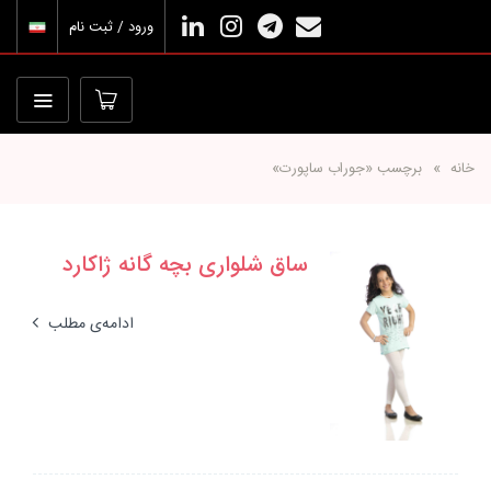
ورود / ثبت نام
خانه
برچسب «جوراب ساپورت»
ساق شلواری بچه گانه ژاکارد
ادامه‌ی مطلب