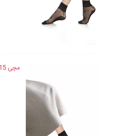
مچی 15 لب جودون طرحدار