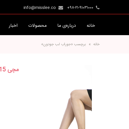
info@misslee.co
+۹۸-۲۱-۹۱۰۳۱۰۰۰
خانه
درباره‌ی ما
محصولات
اخبار
خانه
برچسب «جوراب لب جودون»
مچی 15 لب جودون طرحدار