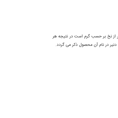
ات با نمره نخ مورد استفاده در آنها بر حسب واحد دنیر مشخص می شود. دنیر وزن 9000 متر از نخ بر حسب گرم است در نتیجه هر
یر در نام آن محصول ذکر می گردد.