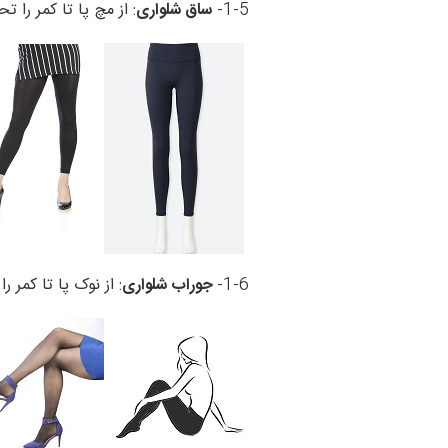
1-5-
ساق شلواری
: از مچ پا تا کمر را
1-6-
جوراب شلواری
: از نوک پا تا کمر