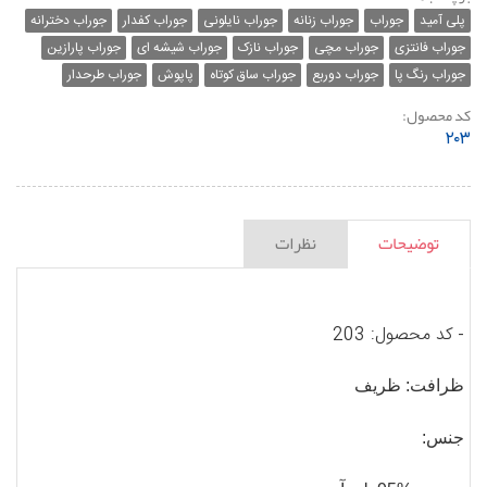
پلی آمید
جوراب
جوراب زنانه
جوراب نایلونی
جوراب کفدار
جوراب دخترانه
جوراب فانتزی
جوراب مچی
جوراب نازک
جوراب شیشه ای
جوراب پارازین
جوراب رنگ پا
جوراب دوربع
جوراب ساق کوتاه
پاپوش
جوراب طرحدار
کد محصول:
۲۰۳
توضیحات
نظرات
- کد محصول: 203
ظرافت
: ظریف
جنس
: