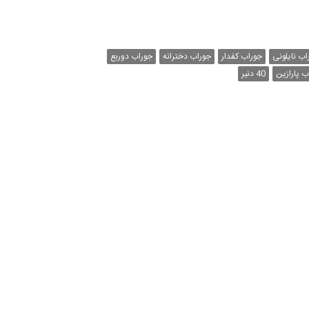
اب نایلونی
جوراب کفدار
جوراب دخترانه
جوراب دوربع
ب پارازین
40 دنیر