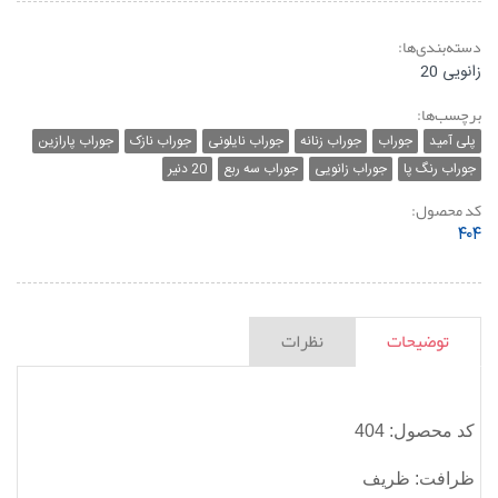
دسته‌بندی‌ها:
زانویی 20
برچسب‌ها:
پلی آمید
جوراب
جوراب زنانه
جوراب نایلونی
جوراب نازک
جوراب پارازین
جوراب رنگ پا
جوراب زانویی
جوراب سه ربع
20 دنیر
کد محصول:
۴۰۴
توضیحات
نظرات
کد محصول: 404
ظرافت: ظریف