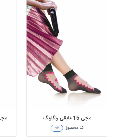
مچی 15 قایقی رنگارنگ
مچی 15 قایقی کف
کد محصول
۲۱۳