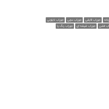
نانه
جوراب قایقی
جوراب مچی
جوراب نایلونی
اب فشن
جوراب شیشه ای
جوراب رنگ پا