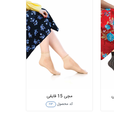
مچی 15 قایقی
کد محصول
۲۱۳