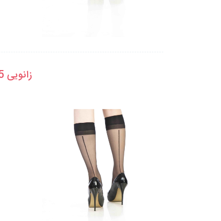
زانویی 15 کفه دار