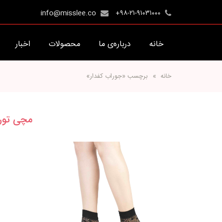
info@misslee.co
+۹۸-۲۱-۹۱۰۳۱۰۰۰
خانه
درباره‌ی ما
محصولات
اخبار
خانه
برچسب «جوراب کفدار»
مچی تور