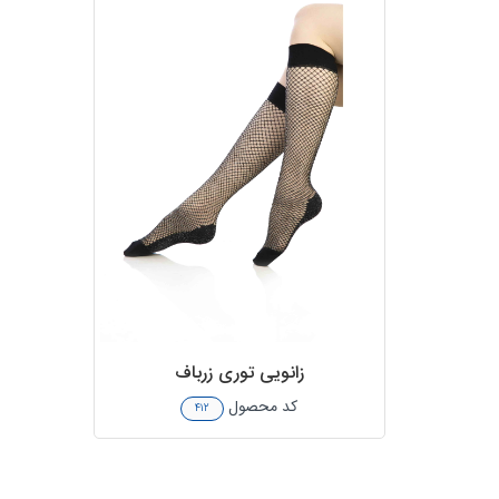
زانویی توری زرباف
کد محصول
۴۱۲