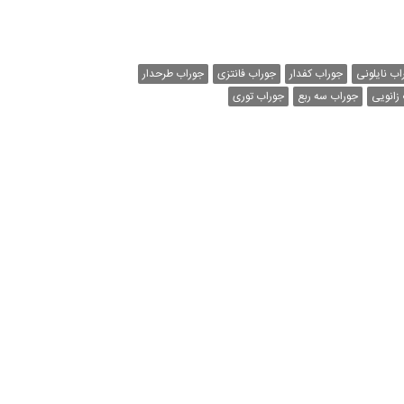
اب نایلونی
جوراب کفدار
جوراب فانتزی
جوراب طرحدار
زانویی
جوراب سه ربع
جوراب توری