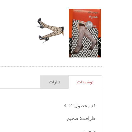
توضیحات
نظرات
کد محصول: 412
ظرافت: ضخیم
جنس: