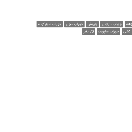
نانه
جوراب نایلونی
پاپوش
جوراب مچی
جوراب ساق کوتاه
 کشی
جوراب ساپورت
70 دنیر