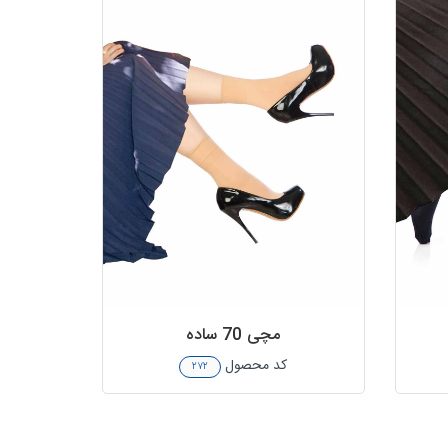
مچی 70 ساده
کد محصول
۲۷۲