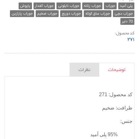
پلی آمید
جوراب
جوراب زنانه
جوراب نایلونی
جوراب کفدار
پاپوش
جوراب مچی
جوراب ساق کوتاه
جوراب دوربع
جوراب ضخیم
جوراب پارازین
70 دنیر
کد محصول:
۲۷۱
توضیحات
نظرات
کد محصول: 271
ظرافت: ضخیم
جنس:
95% پلی آمید