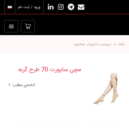
ورود / ثبت نام
خانه
برچسب «جوراب ضخیم»
مچی ساپورت 70 طرح گربه
ادامه‌ی مطلب