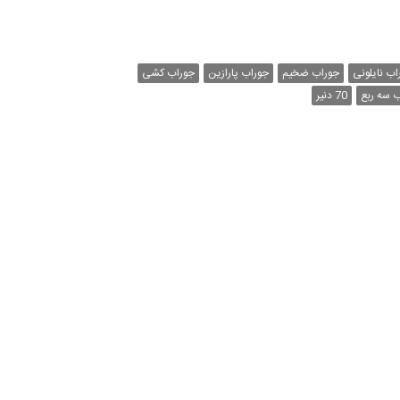
اب نایلونی
جوراب ضخیم
جوراب پارازین
جوراب کشی
 سه ربع
70 دنیر