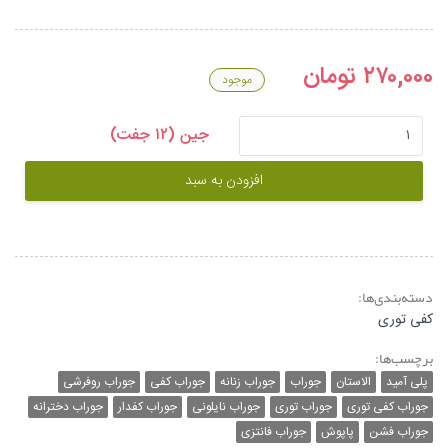
۲۷۰,۰۰۰ تومان
موجود
جین (۱۲ جفت)
افزودن به سبد
دسته‌بندی‌ها:
کفی توری
برچسب‌ها:
پلی آمید
الاستان
جوراب
جوراب زنانه
جوراب کفی
جوراب روفرشی
جوراب کفی توری
جوراب توری
جوراب نایلونی
جوراب کفدار
جوراب دخترانه
جوراب فشن
پاپوش
جوراب فانتزی